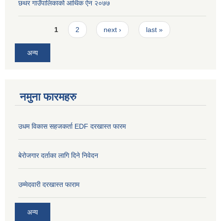
छथर गाउँपालिकाको आर्थिक ऐन २०७७
Pages
1
2
next ›
last »
अन्य
नमुना फारमहरु
उधम विकास सहजकर्ता EDF दरखास्त फारम
बेरोजगार दर्ताका लागि दिने निवेदन
उम्मेदवारी दरखास्त फाराम
अन्य