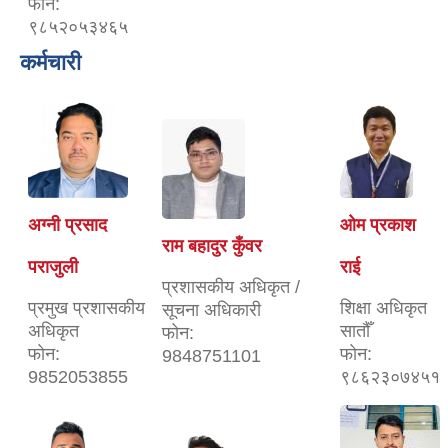
फोन:
९८५२०५३४६५
कर्मचारी
अग्नी प्रसाद
ओम प्रकाश
राम बहादुर कुँवर
पराजुली
राई
प्रशासकीय अधिकृत /
प्रमुख प्रशासकीय
शिक्षा अधिकृत
सूचना अधिकारी
अधिकृत
सातौँ
फोन:
फोन:
फोन:
9848751101
9852053855
९८६२३०७४५१