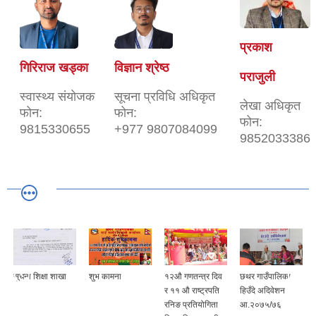
प्रकाश
गिरिराज खड्का
विज्ञान श्रेष्ठ
पराजुली
स्वास्थ्य संयोजक
सूचना प्रविधि अधिकृत
लेखा अधिकृत
फोन:
फोन:
फोन:
9815330655
+977 9807084099
9852033386
सुचना शिक्षा शाखा
शुभ कामना
१२औ गणतन्त्र दिव
छथर गाउँपालिका
र ११ औ राष्ट्रपति
हिउँदे अदिवेशन
रनिङ प्रतियोगिता
आ.२०७५/७६