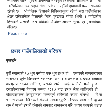
नेपालको कोशी प्रदेश अन्तरगत तेह्रथुम जिल्लामा अवस्थित छ । यो
गाउँपालिका मध्य–पहाडी भेगमा पर्दछ । यहाँको हावापानी मध्यम खालको
रहेको छ । भौगोलिक हिसाबले बिबिधतायुक्त रहेको यस गाउँपालिका
क्षेत्र ऐतिहासिक हिसाबले निकै प्रख्यात रहेको थियो । पर्यटकीय
हिसाबले अत्यन्तै महत्व बोकेको यो क्षेत्र अत्यन्त सुन्दर एवम् मनमोहक
देखिन्छ ।
Read more
about छथर गाउँपालिका
छथर गाउँपालिकाको परिचय
पृष्ठभूमि
पुर्वी नेपालको १७ थुम मध्येको एक थुम छथर हो । छथरको नामाकरणका
सम्बन्धमा थुपै्र किम्बदन्तीहरु रहेका छन । छथर शब्द थङथरु शब्दबाट
अपभ्रम्श भएको मानिन्छ, यसको अर्थ लडाई थामियो भन्ने हुन्छ ।
दस्तावेजहरुमा विक्रम सम्बत १८६७ बाट छथर लेख्न थालिएको हो ।
खेवाहाङ्गहरु लिम्बुवानका महत्वपुर्ण शक्तिको रुपमा गनिन्थे । वि.सं
१८६७ ताका यिनै छथरे खेवाले आफ्नो छुट्टै अस्तित्व खडा गरि थुमको
नाम नै आफ्नै छथरी खेवाको नामबाट नामाकरण गरि कायम गराएको पाइन्छ