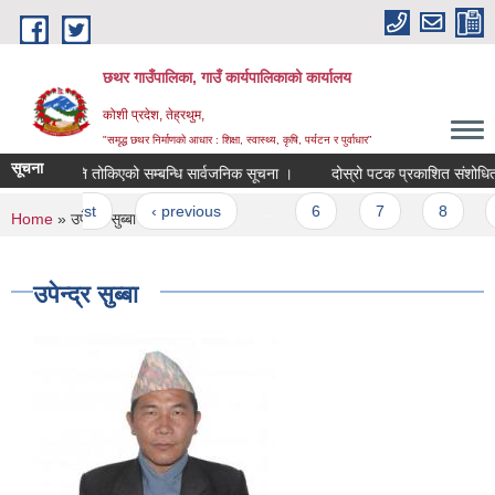
Skip to main content
छथर गाउँपालिका, गाउँ कार्यपालिकाको कार्यालय
कोशी प्रदेश, तेह्रथुम,
"समृद्ध छथर निर्माणको आधार : शिक्षा, स्वास्थ्य, कृषि, पर्यटन र पुर्वाधार”
सूचना
परिक्षा मिति तोकिएको सम्बन्धि सार्वजनिक सूचना ।
दोस्रो पटक प्रकाशित संशोधित करार स
Pages
« first
‹ previous
…
6
7
8
9
You are here
Home
» उपेन्द्र सुब्बा
उपेन्द्र सुब्बा