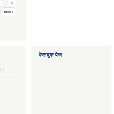
5
next ›
फेसबुक पेज
२ ।