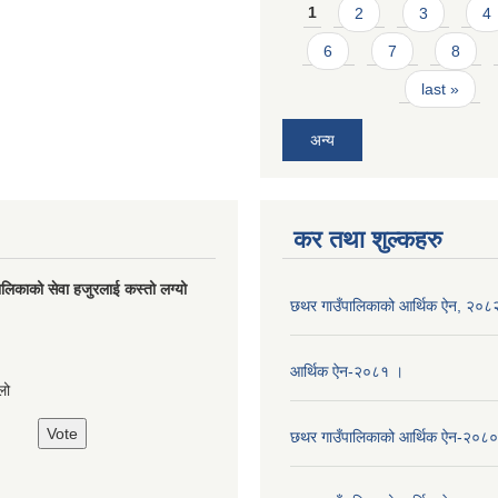
Pages
1
2
3
4
6
7
8
last »
अन्य
कर तथा शुल्कहरु
लिकाको सेवा हजुरलाई कस्तो लग्यो
छथर गाउँपालिकाको आर्थिक ऐन, २०८
s
आर्थिक ऐन-२०८१ ।
लो
छथर गाउँपालिकाको आर्थिक ऐन-२०८०