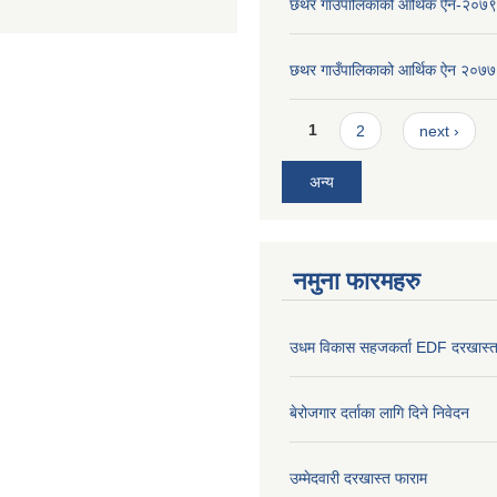
छथर गाउँपालिकाको आर्थिक ऐन-२०७९
छथर गाउँपालिकाको आर्थिक ऐन २०७७
Pages
1
2
next ›
अन्य
नमुना फारमहरु
उधम विकास सहजकर्ता EDF दरखास्त
बेरोजगार दर्ताका लागि दिने निवेदन
उम्मेदवारी दरखास्त फाराम