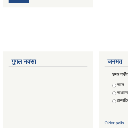
गुगल नक्सा
जनमत
छथर गाउँपा
Choice
सरल
साधारण
झन्जटि
Older polls