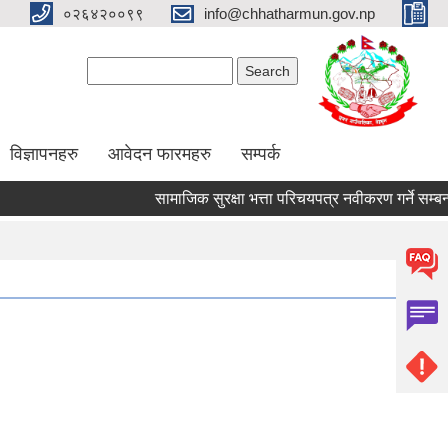
०२६४२००९९
info@chhatharmun.gov.np
Search form
Search
विज्ञापनहरु
आवेदन फारमहरु
सम्पर्क
सामाजिक सुरक्षा भत्ता परिचयपत्र नवीकरण गर्ने सम्बन्धी स
Pages
1