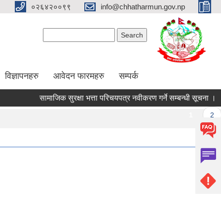
०२६४२००९९
info@chhatharmun.gov.np
Search form
Search
विज्ञापनहरु
आवेदन फारमहरु
सम्पर्क
सामाजिक सुरक्षा भत्ता परिचयपत्र नवीकरण गर्ने सम्बन्धी सूचना ।
व
Pages
1
2