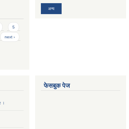
अन्य
5
next ›
फेसबुक पेज
२ ।