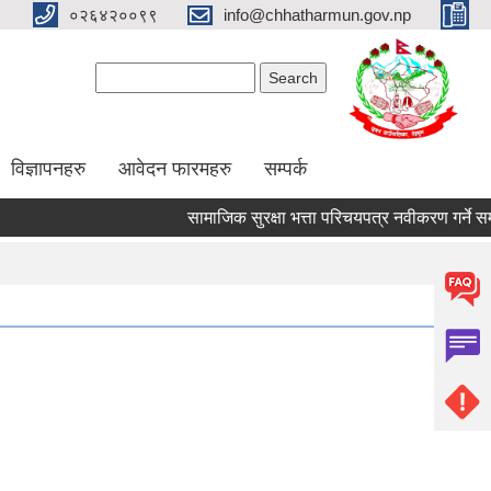
०२६४२००९९
info@chhatharmun.gov.np
Search form
Search
विज्ञापनहरु
आवेदन फारमहरु
सम्पर्क
सामाजिक सुरक्षा भत्ता परिचयपत्र नवीकरण गर्ने सम्बन्धी
Pages
1