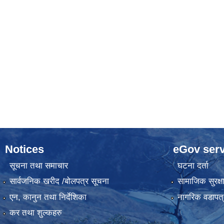
Notices
eGov serv
सूचना तथा समाचार
घटना दर्ता
सार्वजनिक खरीद /बोलपत्र सूचना
सामाजिक सुरक्ष
एन, कानुन तथा निर्देशिका
नागरिक वडापत्
कर तथा शुल्कहरु