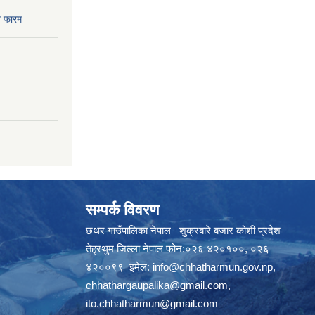
 फारम
सम्पर्क विवरण
छथर गाउँपालिका नेपाल शुक्रबारे बजार कोशी प्रदेश
तेह्रथुम जिल्ला नेपाल फोन:०२६ ४२०१००, ०२६
४२००९९ इमेल:
info@chhatharmun.gov.np
,
chhathargaupalika@gmail.com
,
ito.chhatharmun@gmail.com