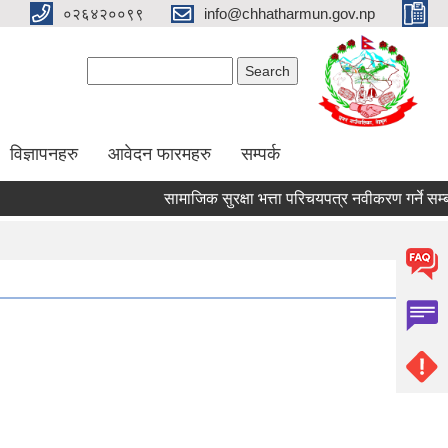
०२६४२००९९
info@chhatharmun.gov.np
Search form
Search
विज्ञापनहरु
आवेदन फारमहरु
सम्पर्क
सामाजिक सुरक्षा भत्ता परिचयपत्र नवीकरण गर्ने सम्बन्धी 
Pages
1