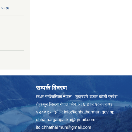
 फारम
सम्पर्क विवरण
छथर गाउँपालिका नेपाल शुक्रबारे बजार कोशी प्रदेश
तेह्रथुम जिल्ला नेपाल फोन:०२६ ४२०१००, ०२६
४२००९९ इमेल:
info@chhatharmun.gov.np
,
chhathargaupalika@gmail.com
,
ito.chhatharmun@gmail.com