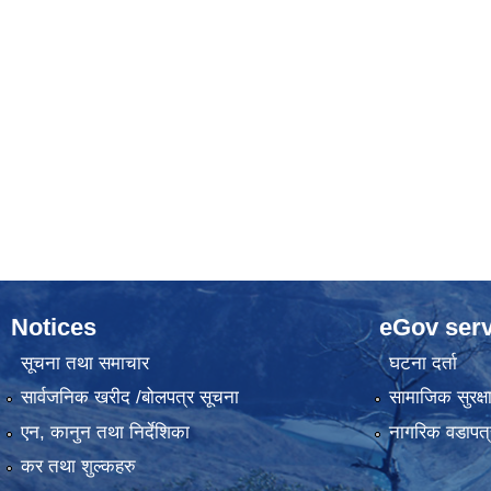
Notices
eGov serv
सूचना तथा समाचार
घटना दर्ता
सार्वजनिक खरीद /बोलपत्र सूचना
सामाजिक सुरक्ष
एन, कानुन तथा निर्देशिका
नागरिक वडापत्
कर तथा शुल्कहरु