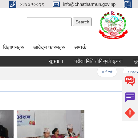
०२६४२००९९
info@chhatharmun.gov.np
Search form
Search
विज्ञापनहरु
आवेदन फारमहरु
सम्पर्क
सूचना ।
परीक्षा मिति तोकिएको सूचना
सूचना 
Pages
« first
‹ previous