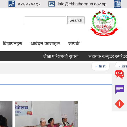
०२६४२००९९
info@chhatharmun.gov.np
Search form
Search
विज्ञापनहरु
आवेदन फारमहरु
सम्पर्क
लेखा परिक्षणकाे सुचना
Pages
« first
‹ previou