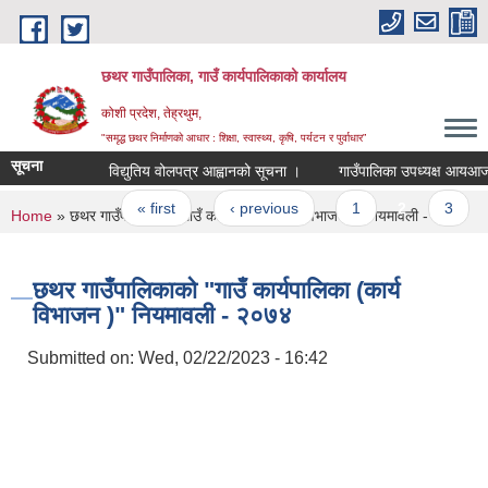
Skip to main content
छथर गाउँपालिका, गाउँ कार्यपालिकाको कार्यालय
कोशी प्रदेश, तेह्रथुम,
"समृद्ध छथर निर्माणको आधार : शिक्षा, स्वास्थ्य, कृषि, पर्यटन र पुर्वाधार”
सूचना
विद्युतिय वोलपत्र आह्वानको सूचना ।
गाउँपालिका उपध्यक्ष आयआर्जन कार
Pages
« first
‹ previous
1
2
3
4
You are here
Home
» छथर गाउँपालिकाको "गाउँ कार्यपालिका (कार्य विभाजन )" नियमावली - २०७४
छथर गाउँपालिकाको "गाउँ कार्यपालिका (कार्य
विभाजन )" नियमावली - २०७४
Submitted on:
Wed, 02/22/2023 - 16:42