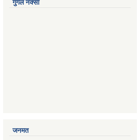
गुगल नक्सा
जनमत