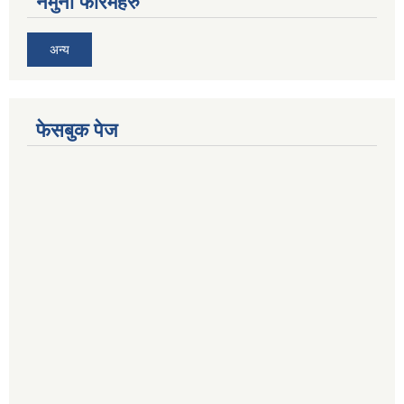
नमुना फारमहरु
अन्य
फेसबुक पेज