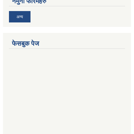
नमुना फारमहरु
अन्य
फेसबुक पेज