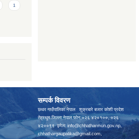
1
सम्पर्क विवरण
छथर गाउँपालिका नेपाल शुक्रबारे बजार कोशी प्रदेश
तेह्रथुम जिल्ला नेपाल फोन:०२६ ४२०१००, ०२६
४२००९९ इमेल:
info@chhatharmun.gov.np
,
chhathargaupalika@gmail.com
,