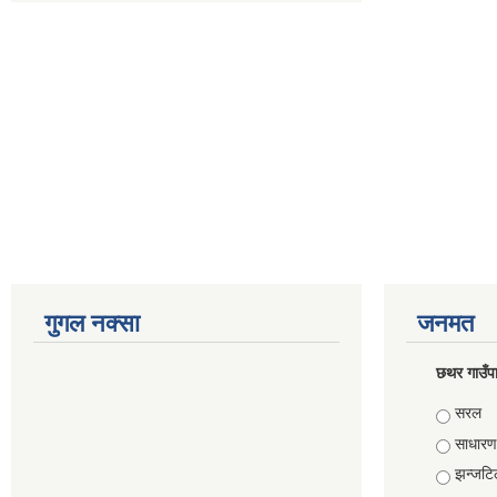
गुगल नक्सा
जनमत
छथर गाउँपा
Choice
सरल
साधारण
झन्जटि