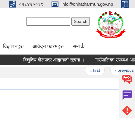
०२६४२००९९
info@chhatharmun.gov.np
Search form
Search
विज्ञापनहरु
आवेदन फारमहरु
सम्पर्क
विद्युतिय वोलपत्र आह्वानको सूचना ।
गाउँपालिका उपध्यक्ष आयआर्जन 
Pages
« first
‹ previous