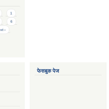
1
6
xt ›
फेसबुक पेज