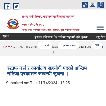
Skip to main content
छथर गाउँपालिका, गाउँ कार्यपालिकाको कार्यालय
कोशी प्रदेश, तेह्रथुम,
"समृद्ध छथर निर्माणको आधार : शिक्षा, स्वास्थ्य, कृषि, पर्यटन र पुर्वाधार”
सूचना
इच्छुक महिलालार्इ तालिमा सहभागी हुने सुचना
पशु सेवा शाखा
Pages
« first
‹ previous
…
38
You are here
Home
» स्टाफ नर्स र कार्यालय सहयोगी पदको अन्तिम नतिजा प्रकाशन सम्बन्धी सूचना
।
स्टाफ नर्स र कार्यालय सहयोगी पदको अन्तिम
नतिजा प्रकाशन सम्बन्धी सूचना ।
Submitted on:
Thu, 11/14/2024 - 13:25