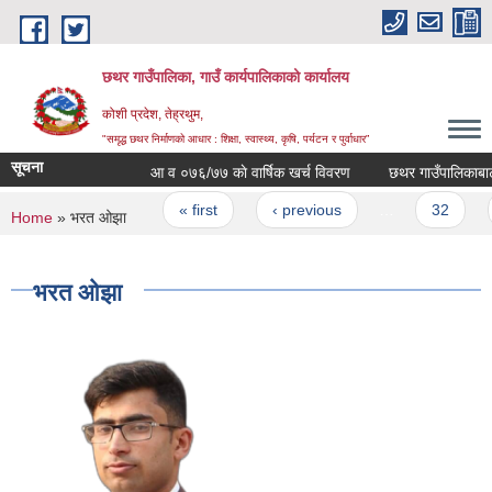
Skip to main content
छथर गाउँपालिका, गाउँ कार्यपालिकाको कार्यालय
कोशी प्रदेश, तेह्रथुम,
"समृद्ध छथर निर्माणको आधार : शिक्षा, स्वास्थ्य, कृषि, पर्यटन र पुर्वाधार”
सूचना
आ‍ व ०७६/७७ काे वार्षिक खर्च विवरण
छथर गाउँपालिकाबाट जार
Pages
« first
‹ previous
…
32
3
You are here
Home
» भरत ओझा
भरत ओझा