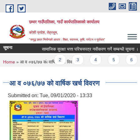
Skip to main content
छथर गाउँपालिका, गाउँ कार्यपालिकाको कार्यालय
कोशी प्रदेश, तेह्रथुम,
"समृद्ध छथर निर्माणको आधार : शिक्षा, स्वास्थ्य, कृषि, पर्यटन र पुर्वाधार”
सूचना
सामाजिक सुरक्षा भत्ता परिचयपत्र नवीकरण गर्ने सम्बन्धी सूचना ।
Pages
1
2
3
4
5
6
You are here
Home
» आ‍ व ०७६/७७ काे वार्षिक खर्च विवरण
आ‍ व ०७६/७७ काे वार्षिक खर्च विवरण
Submitted on:
Tue, 09/01/2020 - 13:33