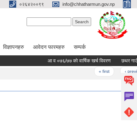
०२६४२००९९
info@chhatharmun.gov.np
Search form
Search
विज्ञापनहरु
आवेदन फारमहरु
सम्पर्क
आ‍ व ०७६/७७ काे वार्षिक खर्च विवरण
छथर गाउँपालि
Pages
« first
‹ previous