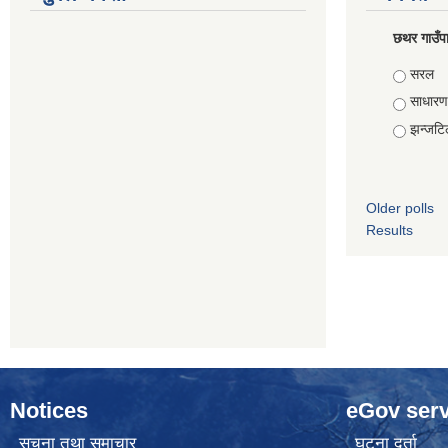
छथर गाउँपा
Choice
सरल
साधारण
झन्जटि
Older polls
Results
Notices
eGov serv
सूचना तथा समाचार
घटना दर्ता