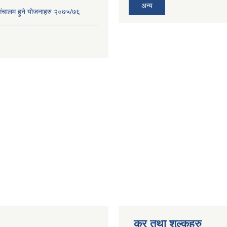
अन्य
संचालम हुने योजनाहरु २०७५/७६
कर तथा शुल्कहरु