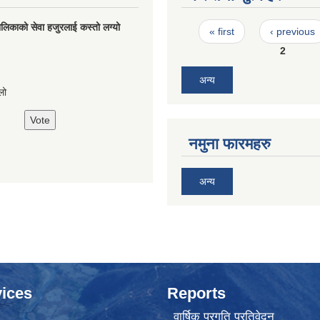
Pages
लिकाको सेवा हजुरलाई कस्तो लग्यो
« first
‹ previous
2
s
अन्य
लो
नमुना फारमहरु
अन्य
ices
Reports
वार्षिक प्रगति प्रतिवेदन