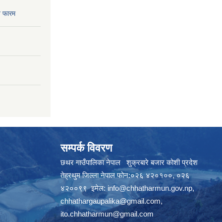
 फारम
सम्पर्क विवरण
छथर गाउँपालिका नेपाल शुक्रबारे बजार कोशी प्रदेश
तेह्रथुम जिल्ला नेपाल फोन:०२६ ४२०१००, ०२६
४२००९९ इमेल:
info@chhatharmun.gov.np
,
chhathargaupalika@gmail.com
,
ito.chhatharmun@gmail.com