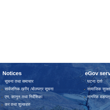
Notices
eGov serv
सूचना तथा समाचार
घटना दर्ता
सार्वजनिक खरीद /बोलपत्र सूचना
सामाजिक सुरक्ष
एन, कानुन तथा निर्देशिका
नागरिक वडापत्
कर तथा शुल्कहरु