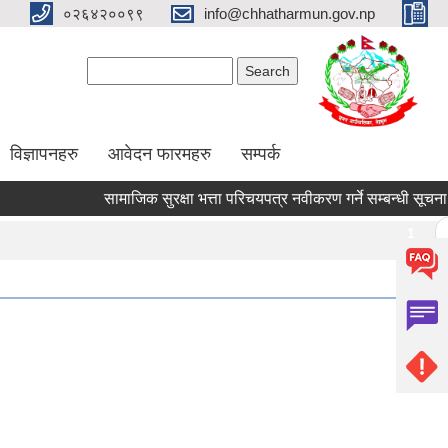
०२६४२००९९
info@chhatharmun.gov.np
Search form
Search
विज्ञापनहरु
आवेदन फारमहरु
सम्पर्क
सामाजिक सुरक्षा भत्ता परिचयपत्र नवीकरण गर्ने सम्बन्धी सूचना ।
Pages
1
2