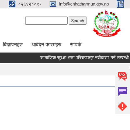
०२६४२००९९
info@chhatharmun.gov.np
Search form
Search
विज्ञापनहरु
आवेदन फारमहरु
सम्पर्क
सामाजिक सुरक्षा भत्ता परिचयपत्र नवीकरण गर्ने सम्बन्धी सूचन
Pages
1