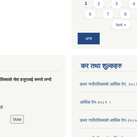
Pages
1
2
3
4
6
7
8
last »
अन्य
कर तथा शुल्कहरु
लिकाको सेवा हजुरलाई कस्तो लग्यो
छथर गाउँपालिकाको आर्थिक ऐन, २०८
s
आर्थिक ऐन-२०८१ ।
लो
छथर गाउँपालिकाको आर्थिक ऐन-२०८०