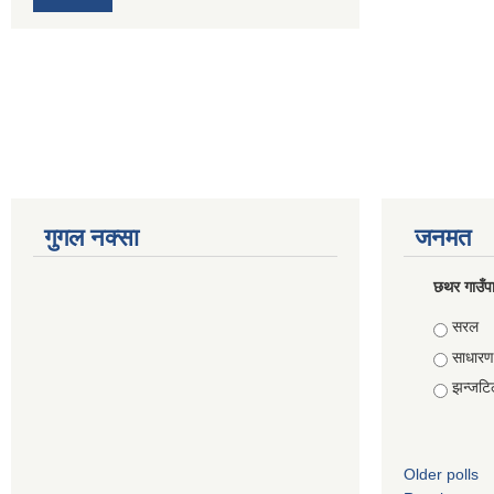
गुगल नक्सा
जनमत
छथर गाउँपा
Choice
सरल
साधारण
झन्जटि
Older polls