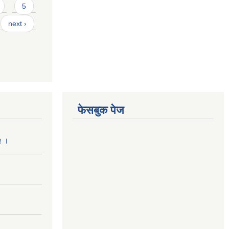
5
next ›
फेसबुक पेज
२ ।