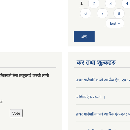
Pages
1
2
3
4
6
7
8
last »
अन्य
कर तथा शुल्कहरु
लिकाको सेवा हजुरलाई कस्तो लग्यो
छथर गाउँपालिकाको आर्थिक ऐन, २०८
s
आर्थिक ऐन-२०८१ ।
लो
छथर गाउँपालिकाको आर्थिक ऐन-२०८०