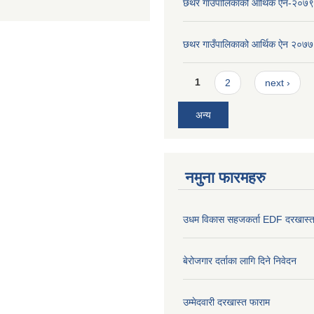
छथर गाउँपालिकाको आर्थिक ऐन-२०७९
छथर गाउँपालिकाको आर्थिक ऐन २०७७
Pages
1
2
next ›
अन्य
नमुना फारमहरु
उधम विकास सहजकर्ता EDF दरखास्त
बेरोजगार दर्ताका लागि दिने निवेदन
उम्मेदवारी दरखास्त फाराम