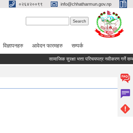
०२६४२००९९
info@chhatharmun.gov.np
Search form
Search
विज्ञापनहरु
आवेदन फारमहरु
सम्पर्क
सामाजिक सुरक्षा भत्ता परिचयपत्र नवीकरण गर्ने सम्बन्धी
Pages
1