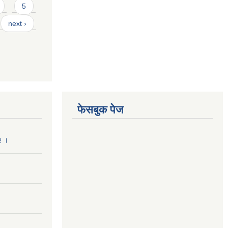
5
next ›
फेसबुक पेज
२ ।