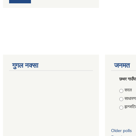
गुगल नक्सा
जनमत
छथर गाउँपा
Choice
सरल
साधारण
झन्जटि
Older polls