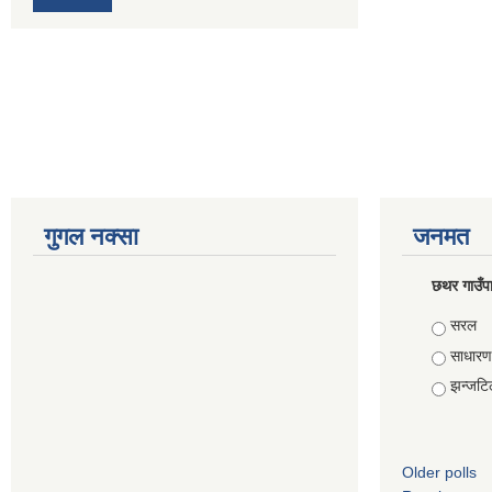
गुगल नक्सा
जनमत
छथर गाउँपा
Choice
सरल
साधारण
झन्जटि
Older polls