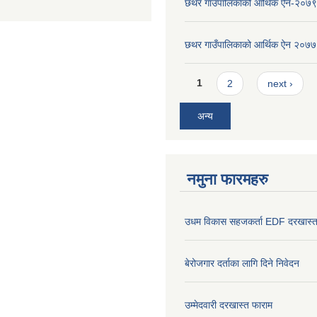
छथर गाउँपालिकाको आर्थिक ऐन-२०७९
छथर गाउँपालिकाको आर्थिक ऐन २०७७
Pages
1
2
next ›
अन्य
नमुना फारमहरु
उधम विकास सहजकर्ता EDF दरखास्त
बेरोजगार दर्ताका लागि दिने निवेदन
उम्मेदवारी दरखास्त फाराम