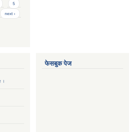
5
next ›
फेसबुक पेज
२ ।