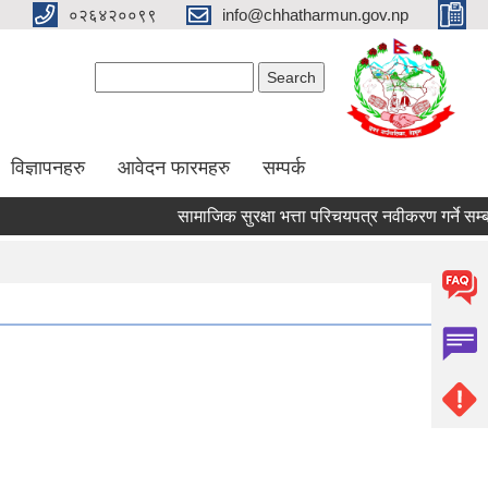
०२६४२००९९
info@chhatharmun.gov.np
Search form
Search
विज्ञापनहरु
आवेदन फारमहरु
सम्पर्क
सामाजिक सुरक्षा भत्ता परिचयपत्र नवीकरण गर्ने सम्बन्धी
Pages
1