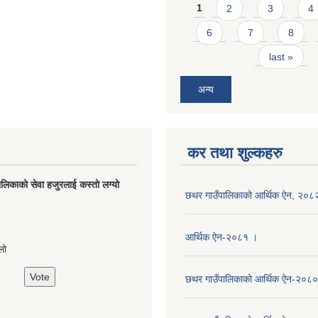
Pages
1
2
3
4
6
7
8
last »
अन्य
कर तथा शुल्कहरु
लिकाको सेवा हजुरलाई कस्तो लग्यो
छथर गाउँपालिकाको आर्थिक ऐन, २०८
s
आर्थिक ऐन-२०८१ ।
लो
छथर गाउँपालिकाको आर्थिक ऐन-२०८०