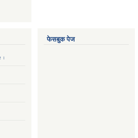
फेसबुक पेज
२ ।