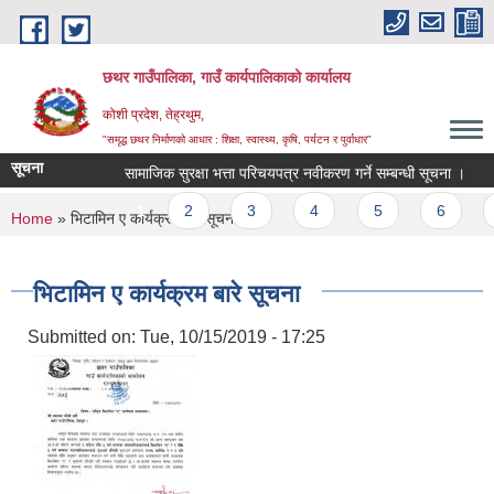
Skip to main content
छथर गाउँपालिका, गाउँ कार्यपालिकाको कार्यालय
कोशी प्रदेश, तेह्रथुम,
"समृद्ध छथर निर्माणको आधार : शिक्षा, स्वास्थ्य, कृषि, पर्यटन र पुर्वाधार”
सूचना
सामाजिक सुरक्षा भत्ता परिचयपत्र नवीकरण गर्ने सम्बन्धी सूचना ।
वो
Pages
1
2
3
4
5
6
7
You are here
Home
» भिटामिन ए कार्यक्रम बारे सूचना
भिटामिन ए कार्यक्रम बारे सूचना
Submitted on:
Tue, 10/15/2019 - 17:25