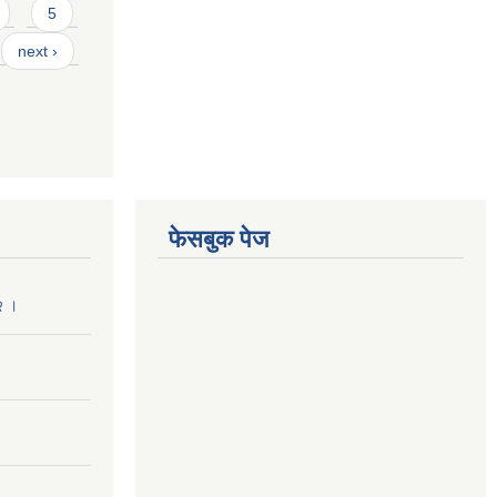
5
next ›
फेसबुक पेज
२ ।