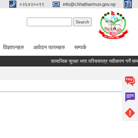
०२६४२००९९
info@chhatharmun.gov.np
Search form
Search
विज्ञापनहरु
आवेदन फारमहरु
सम्पर्क
सामाजिक सुरक्षा भत्ता परिचयपत्र नवीकरण गर्ने सम्बन्धी
Pages
1