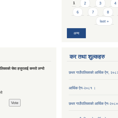
Pages
1
2
3
4
6
7
8
last »
अन्य
कर तथा शुल्कहरु
लिकाको सेवा हजुरलाई कस्तो लग्यो
छथर गाउँपालिकाको आर्थिक ऐन, २०८
s
आर्थिक ऐन-२०८१ ।
लो
छथर गाउँपालिकाको आर्थिक ऐन-२०८०