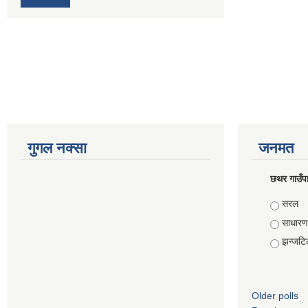
गुगल नक्सा
जनमत
छथर गाउँपा
Choice
सरल
साधारण
झन्जटि
Older polls