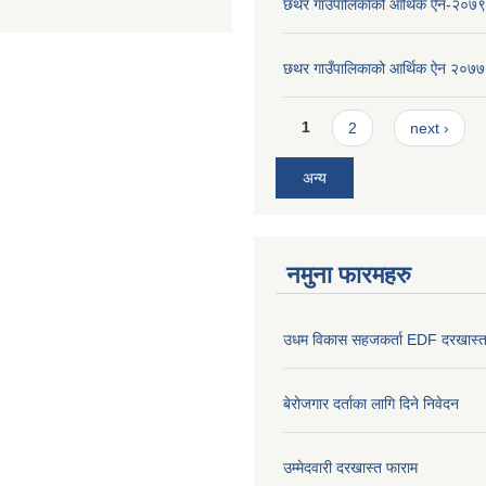
छथर गाउँपालिकाको आर्थिक ऐन-२०७९
छथर गाउँपालिकाको आर्थिक ऐन २०७७
Pages
1
2
next ›
अन्य
नमुना फारमहरु
उधम विकास सहजकर्ता EDF दरखास्त
बेरोजगार दर्ताका लागि दिने निवेदन
उम्मेदवारी दरखास्त फाराम