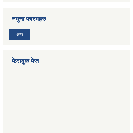
नमुना फारमहरु
अन्य
फेसबुक पेज