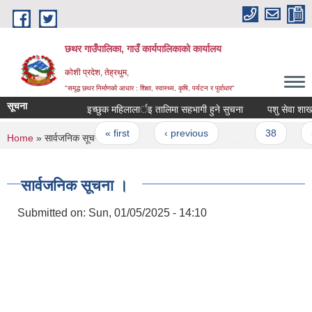
Skip to main content
छथर गाउँपालिका, गाउँ कार्यपालिकाको कार्यालय
कोशी प्रदेश, तेह्रथुम,
"समृद्ध छथर निर्माणको आधार : शिक्षा, स्वास्थ्य, कृषि, पर्यटन र पुर्वाधार”
सूचना
इच्छुक महिलालार्इ तालिमा सहभागी हुने सुचना
पशु सेवा शाखाकाे स
Pages
« first
‹ previous
…
38
39
You are here
Home
» सार्वजनिक सूचना ।
सार्वजनिक सूचना ।
Submitted on:
Sun, 01/05/2025 - 14:10