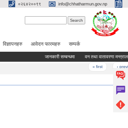
०२६४२००९९
info@chhatharmun.gov.np
Search form
Search
विज्ञापनहरु
आवेदन फारमहरु
सम्पर्क
जानकारी सम्बन्धमा
वन तथा वातावरणा मन्त्रालयकाे स
Pages
« first
‹ previous