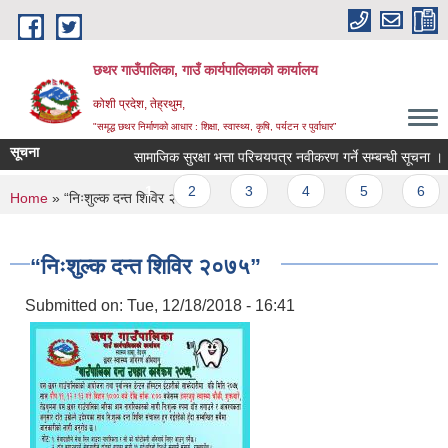
Skip to main content
छथर गाउँपालिका, गाउँ कार्यपालिकाको कार्यालय
कोशी प्रदेश, तेह्रथुम,
"समृद्ध छथर निर्माणको आधार : शिक्षा, स्वास्थ्य, कृषि, पर्यटन र पुर्वाधार”
सूचना
सामाजिक सुरक्षा भत्ता परिचयपत्र नवीकरण गर्ने सम्बन्धी सूचना ।
Pages
1
2
3
4
5
6
You are here
Home
» “निःशुल्क दन्त शिविर २०७५”
“निःशुल्क दन्त शिविर २०७५”
Submitted on:
Tue, 12/18/2018 - 16:41