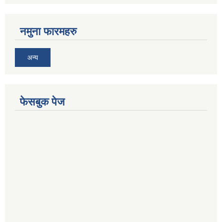
नमुना फारमहरु
अन्य
फेसबुक पेज